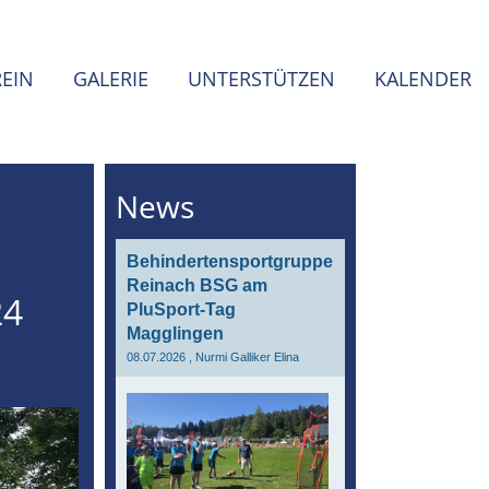
REIN
GALERIE
UNTERSTÜTZEN
KALENDER
News
Behindertensportgruppe
Reinach BSG am
24
PluSport-Tag
Magglingen
08.07.2026
, Nurmi Galliker Elina