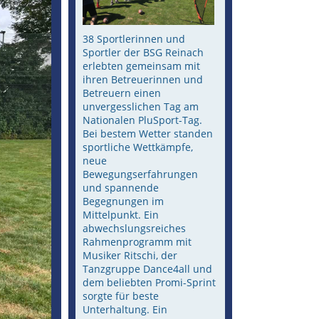
38 Sportlerinnen und
Sportler der BSG Reinach
erlebten gemeinsam mit
ihren Betreuerinnen und
Betreuern einen
unvergesslichen Tag am
Nationalen PluSport-Tag.
Bei bestem Wetter standen
sportliche Wettkämpfe,
neue
Bewegungserfahrungen
und spannende
Begegnungen im
Mittelpunkt. Ein
abwechslungsreiches
Rahmenprogramm mit
Musiker Ritschi, der
Tanzgruppe Dance4all und
dem beliebten Promi-Sprint
sorgte für beste
Unterhaltung. Ein